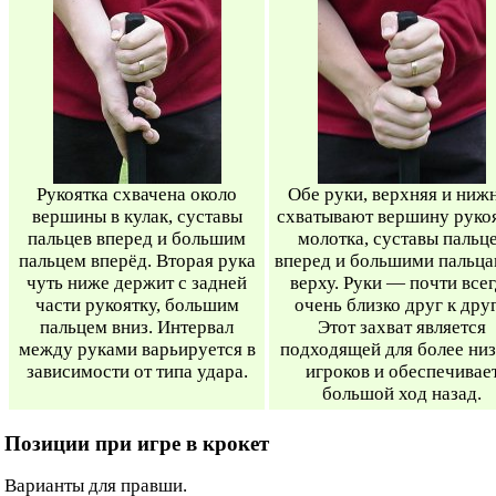
Рукоятка схвачена около
Обе руки, верхняя и ниж
вершины в кулак, суставы
схватывают вершину руко
пальцев вперед и большим
молотка, суставы пальц
пальцем вперёд. Вторая рука
вперед и большими пальца
чуть ниже держит с задней
верху. Руки — почти все
части рукоятку, большим
очень близко друг к друг
пальцем вниз. Интервал
Этот захват является
между руками варьируется в
подходящей для более ни
зависимости от типа удара.
игроков и обеспечивае
большой ход назад.
Позиции при игре в крокет
Варианты для правши.