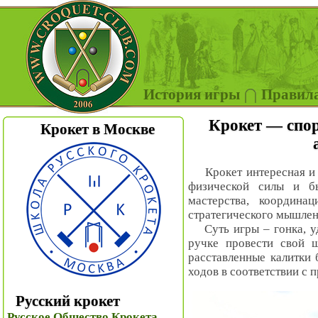
История игры
Правил
Крокет — спор
Крокет в Москве
Крокет интересная и з
физической силы и б
мастерства, координа
стратегического мышлен
Суть игры – гонка, уд
ручке провести свой 
расставленные калитки
ходов в соответствии с 
Русский крокет
Русское Общество Крокета