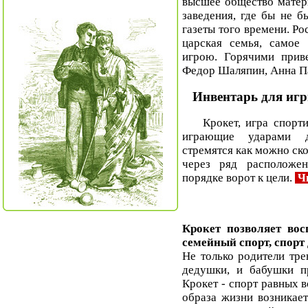
высшее общество матер
заведения, где бы не б
газеты того времени. Ро
царская семья, самое
игрою. Горячими прив
Федор Шаляпин, Анна П
Инвентарь для игр
Крокет, игра спортив
играющие ударами д
стремятся как можно ск
через ряд расположе
порядке ворот к цели.
Чи
Крокет позволяет во
семейный спорт, спорт 
Не только родители тре
дедушки, и бабушки п
Крокет - спорт равных 
образа жизни возникает