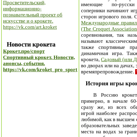
Просветительский,
имеющие по-русски
информационно-
соперники начинают иг
познавательный проект об
сторон игрового поля.
искусстве и о крокете.
Международные правил
https://vk.com/art.kroket
(The Croquet Association
соревнования, так наз
называют классически
Новости крокета
также спортивные пр
Крокет.про/спорт
динамичная игра. Так
Спортивный крокет. Новости,
крокета,
Садовый (или Д
анонсы, события.
во дворах или на дачах,
https://vk.com/kroket_pro_sport
времяпрепровождение.
История игры кро
В Россию крокет п
примерно, в начале 60
сразу же, из всех об
игрой наиболее распро
любимой, как в высшем о
образовательных завед
места на водах за гран