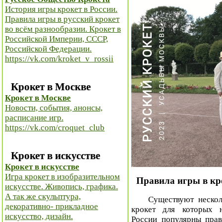
История игры крокет в России.
Правила игры в русский крокет
во всём разнообразии. Крокет в
Российской Империи, СССР,
Российской Федерации.
https://vk.com/kroket_v_rossii
Крокет в Москве
Крокет в Москве
Новости, события, анонсы,
расписание игр.
https://vk.com/croquet_club
Крокет в искусстве
Крокет в искусстве
Игра крокет в изобразительном
Правила игры в кр
искусстве. Живопись, графика.
А так же скульптура,
Существуют нескольк
декоративно- прикладное
крокет для которых 
искусство, дизайн.
России популярны пра